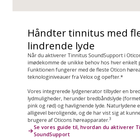
Håndter tinnitus med fl
lindrende lyde
Når du aktiverer Tinnitus SoundSupport i Otico
imødekomme de unikke behov hos hver enkelt pa
Funktionen fungerer med de fleste Oticon høre
teknologiniveauer fra Velox og opefter.*
Vores integrerede lydgenerator tilbyder en bred 
lydmuligheder, herunder bredbåndslyde (formet 
pink og rød) og havlignende lyde. Naturlydene 
alligevel beroligende, og de har vist sig at kunn
3
brugere af Oticons høreapparater.
Se vores guide til, hvordan du aktiverer T
SoundSupport