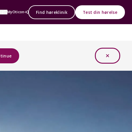
Find høreklinik
Test din hørelse
øg
MyOticon
tinue