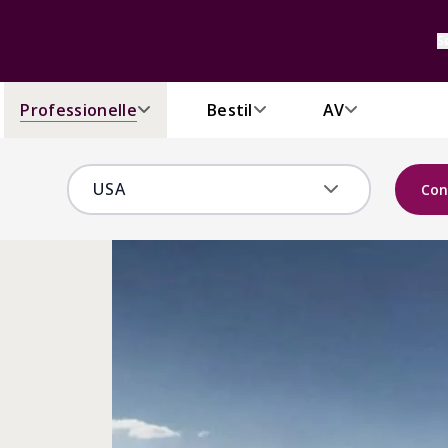
S
Professionelle
Bestil
AV
Con