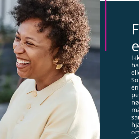
F
e
Ik
ha
el
So
en
pe
nø
må
sa
hj
om