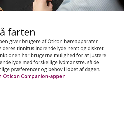
på farten
en giver brugere af Oticon høreapparater
e deres tinnituslindrende lyde nemt og diskret.
ktionen har brugerne mulighed for at justere
ende lyde med forskellige lydmønstre, så de
nlige præferencer og behov i løbet af dagen.
om Oticon Companion-appen