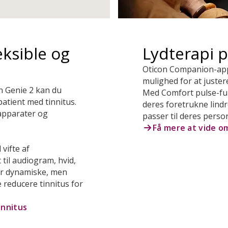
eksible og
Lydterapi 
Oticon Companion-app
mulighed for at juster
n Genie 2 kan du
Med Comfort pulse-fun
tient med tinnitus.
deres foretrukne lindr
apparater og
passer til deres perso
Få mere at vide 
vifte af
til audiogram, hvid,
er dynamiske, men
e reducere tinnitus for
innitus