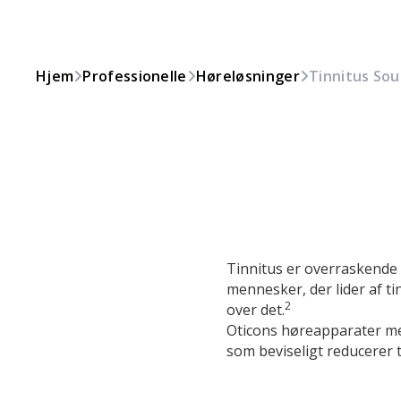
Hjem
Professionelle
Høreløsninger
Tinnitus So
Tinnitus er overraskende 
mennesker, der lider af ti
2
over det.
Oticons høreapparater med
som beviseligt reducerer 