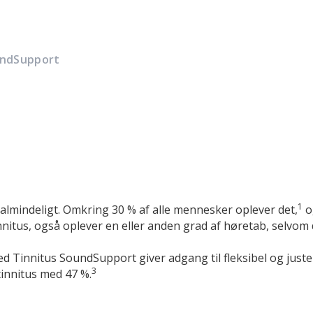
undSupport
1
almindeligt. Omkring 30 % af alle mennesker oplever det,
o
nnitus, også oplever en eller anden grad af høretab, selvom
 Tinnitus SoundSupport giver adgang til fleksibel og juster
3
tinnitus med 47 %.