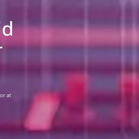
id
r
for at