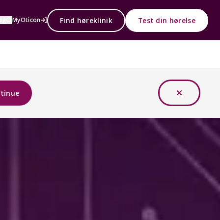
Find høreklinik
Test din hørelse
øg
MyOticon
tinue