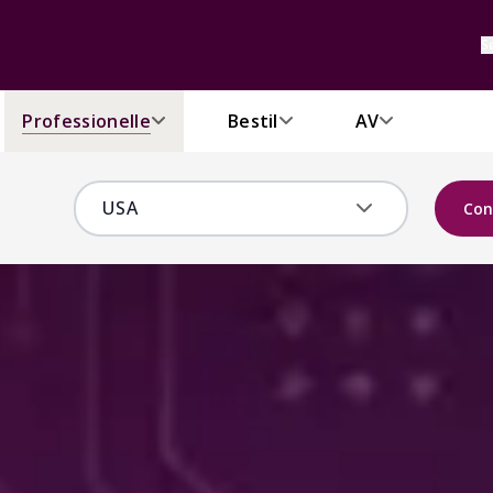
S
Professionelle
Bestil
AV
Con