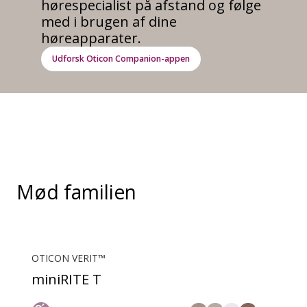
hørespecialist på afstand og følge
med i brugen af dine
høreapparater.
Udforsk Oticon Companion-appen
Mød familien
OTICON VERIT™
miniRITE T