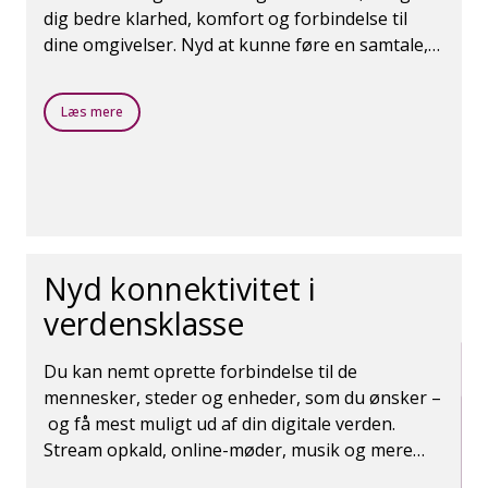
dig bedre klarhed, komfort og forbindelse til
dine omgivelser. Nyd at kunne føre en samtale,
hvor du kan høre klart og tydeligt, uden at du
går glip at det, der sker omkring dig.
Læs mere
Nyd konnektivitet i
verdensklasse
Du kan nemt oprette forbindelse til de
mennesker, steder og enheder, som du ønsker –
og få mest muligt ud af din digitale verden.
Stream opkald, online-møder, musik og mere
med den seneste Bluetooth® teknologi.