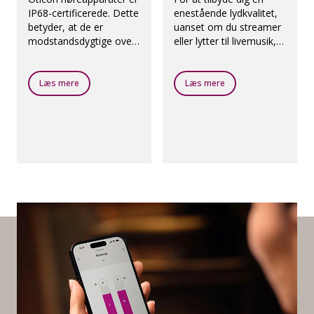
IP68-certificerede. Dette
enestående lydkvalitet,
betyder, at de er
uanset om du streamer
modstandsdygtige over
eller lytter til livemusik,
for fugt og støv.
har vi udviklet et
dedikeret program
kaldet Oticon MyMusic.
Læs mere
Læs mere