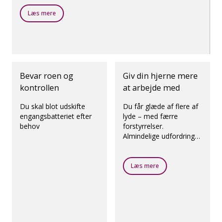
Læs mere
Bevar roen og
Giv din hjerne mere
kontrollen
at arbejde med
Du skal blot udskifte
Du får glæde af flere af
engangsbatteriet efter
lyde – med færre
behov
forstyrrelser.
Almindelige udfordringer
– som vindstøj,
kontaktstøj og
pludselige lyde, fx en
Læs mere
dør, der smækker, vil
ikke stå i vejen takket
være unikke egenskaber
og funktioner, som
understøtter hjernens