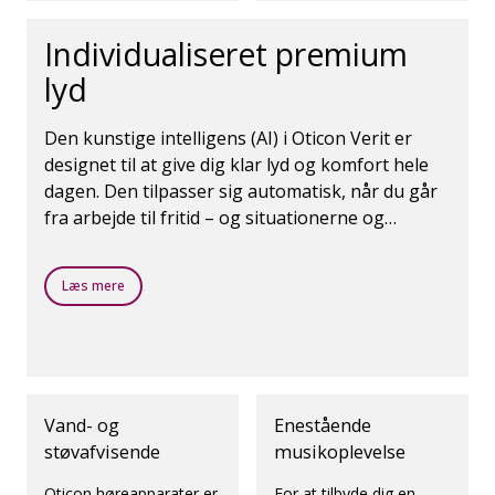
naturlige måde at
arbejde på.
Individualiseret premium
lyd
Den kunstige intelligens (AI) i Oticon Verit er
designet til at give dig klar lyd og komfort hele
dagen. Den tilpasser sig automatisk, når du går
fra arbejde til fritid – og situationerne og
omgivelser ændrer sig.
Læs mere
Vand- og
Enestående
støvafvisende
musikoplevelse
Oticon høreapparater er
For at tilbyde dig en