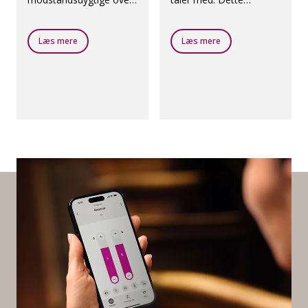
for fugt og støv.
høreapparat har Noise
Reduction LX, som
reducerer støj særdeles
Læs mere
Læs mere
hurtigt.