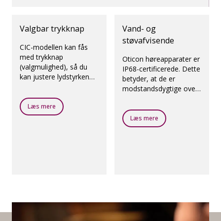
Valgbar trykknap
Vand- og
støvafvisende
CIC-modellen kan fås
med trykknap
Oticon høreapparater er
(valgmulighed), så du
IP68-certificerede. Dette
kan justere lydstyrken
betyder, at de er
og skifte program.
modstandsdygtige over
for fugt og støv.
Læs mere
Læs mere