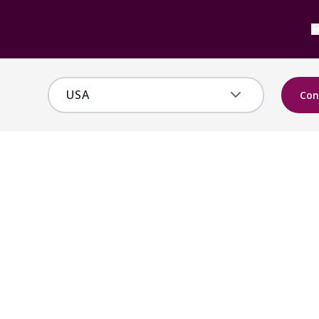
S
Con