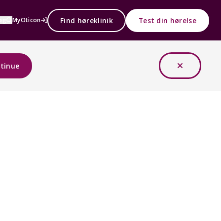
Find høreklinik
Test din hørelse
øg
MyOticon
tinue