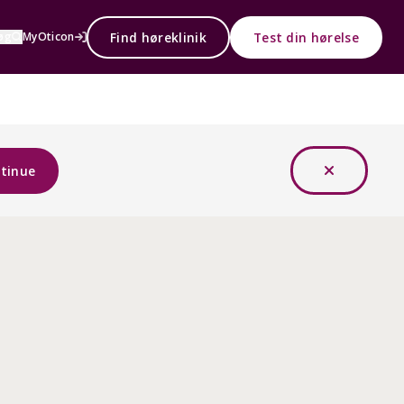
Find høreklinik
Test din hørelse
øg
MyOticon
tinue