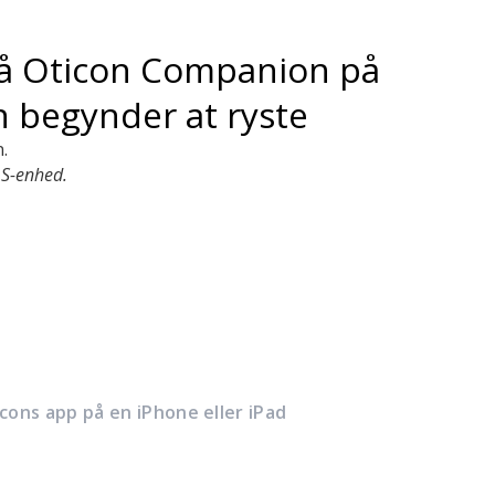
på Oticon Companion på
begynder at ryste
.
OS-enhed.
icons app på en iPhone eller iPad