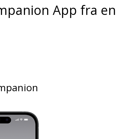
ompanion App fra en
ompanion