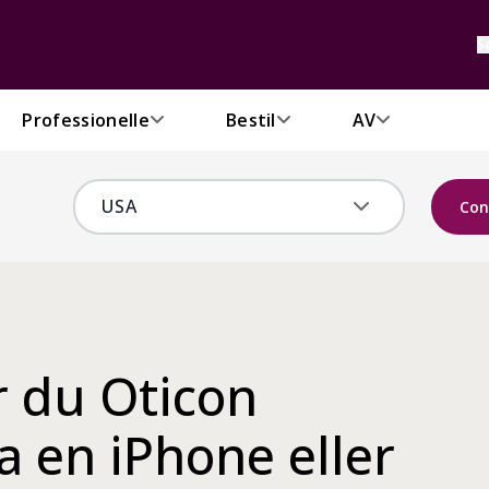
S
Professionelle
Bestil
AV
Con
r du Oticon
 en iPhone eller