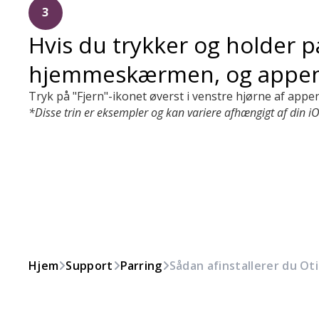
3
Hvis du trykker og holder 
hjemmeskærmen, og appen 
Tryk på "Fjern"-ikonet øverst i venstre hjørne af appen
*Disse trin er eksempler og kan variere afhængigt af din i
Hjem
Support
Parring
Sådan afinstallerer du Ot