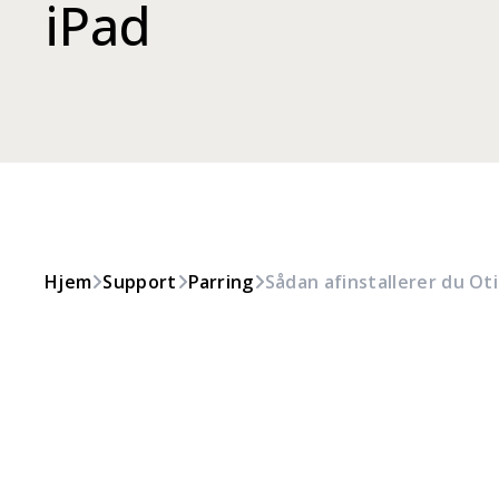
iPad
Hjem
Support
Parring
Sådan afinstallerer du Ot