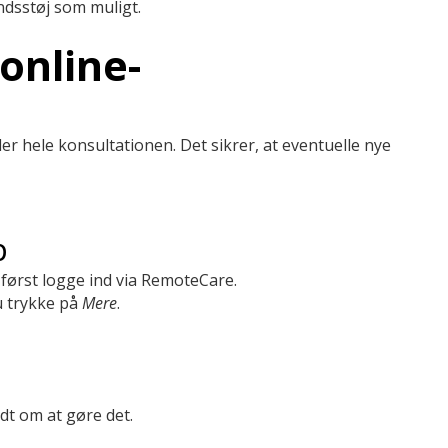
undsstøj som muligt.
online-
der hele konsultationen. Det sikrer, at eventuelle nye
p
 først logge ind via RemoteCare.
u trykke på
Mere
.
edt om at gøre det.