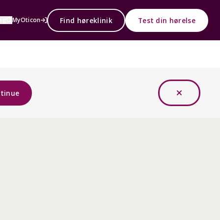
Find høreklinik
Test din hørelse
øg
MyOticon
tinue