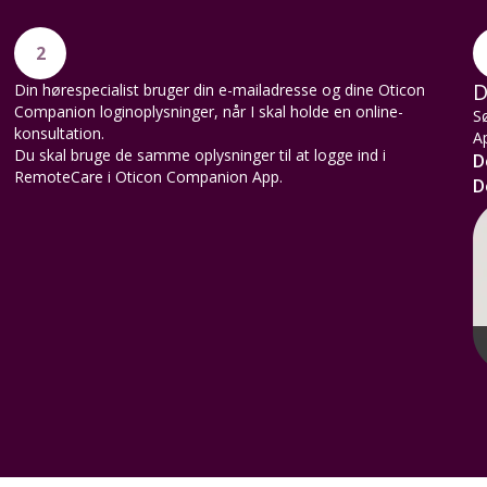
2
D
Din hørespecialist bruger din e-mailadresse og dine Oticon
Companion loginoplysninger, når I skal holde en online-
Sø
konsultation.
A
Du skal bruge de samme oplysninger til at logge ind i
D
RemoteCare i Oticon Companion App.
D