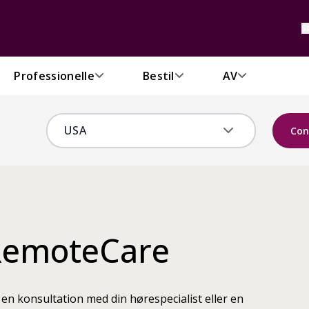
S
Professionelle
Bestil
AV
Con
RemoteCare
 konsultation med din hørespecialist eller en