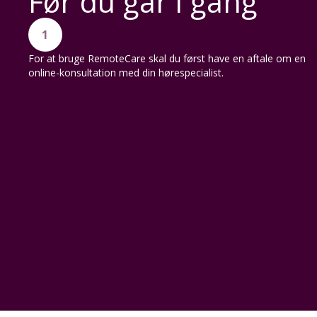
Før du går i gang
1
For at bruge RemoteCare skal du først have en aftale om en
online-konsultation med din hørespecialist.