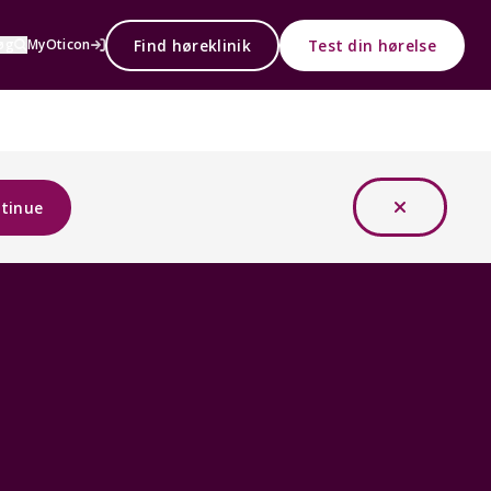
Find høreklinik
Test din hørelse
øg
MyOticon
tinue