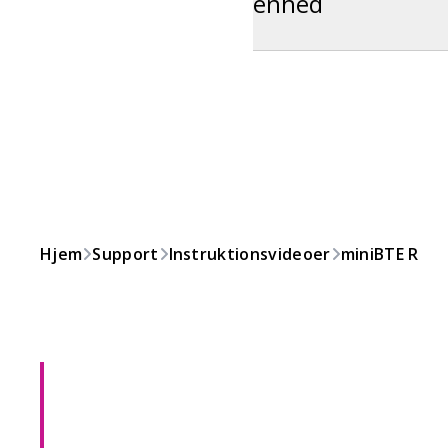
enhed
Hjem
Support
Instruktionsvideoer
miniBTE R