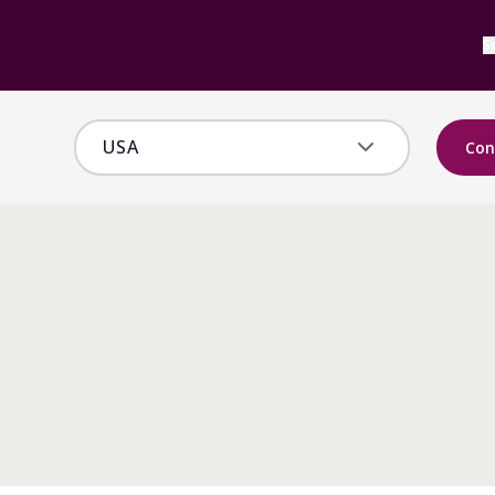
S
Con