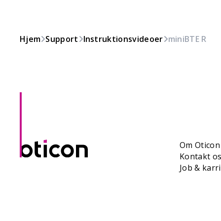
Hjem
Support
Instruktionsvideoer
miniBTE R
Om Oticon
Kontakt o
Job & karr