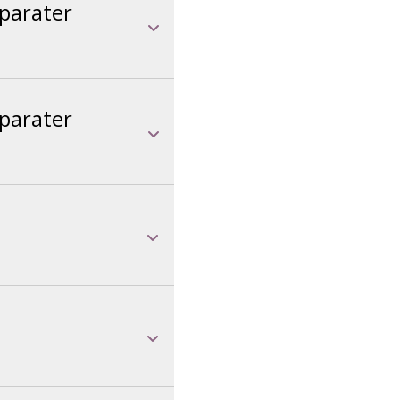
pparater
pparater