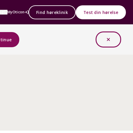
Find høreklinik
Test din hørelse
øg
MyOticon
tinue