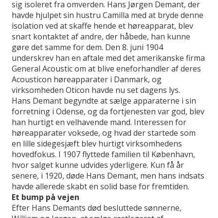
sig isoleret fra omverden. Hans Jørgen Demant, der
havde hjulpet sin hustru Camilla med at bryde denne
isolation ved at skaffe hende et høreapparat, blev
snart kontaktet af andre, der håbede, han kunne
gøre det samme for dem. Den 8. juni 1904
underskrev han en aftale med det amerikanske firma
General Acoustic om at blive eneforhandler af deres
Acousticon høreapparater i Danmark, og
virksomheden Oticon havde nu set dagens lys.
Hans Demant begyndte at sælge apparaterne i sin
forretning i Odense, og da fortjenesten var god, blev
han hurtigt en velhavende mand. Interessen for
høreapparater voksede, og hvad der startede som
en lille sidegesjæft blev hurtigt virksomhedens
hovedfokus. I 1907 flyttede familien til København,
hvor salget kunne udvides yderligere. Kun få år
senere, i 1920, døde Hans Demant, men hans indsats
havde allerede skabt en solid base for fremtiden.
Et bump på vejen
Efter Hans Demants død besluttede sønnerne,