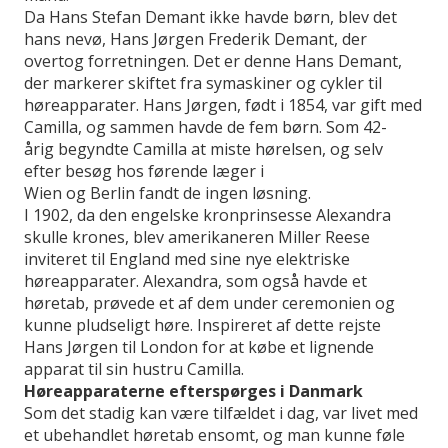
Da Hans Stefan Demant ikke havde børn, blev det
hans nevø, Hans Jørgen Frederik Demant, der
overtog forretningen. Det er denne Hans Demant,
der markerer skiftet fra symaskiner og cykler til
høreapparater. Hans Jørgen, født i 1854, var gift med
Camilla, og sammen havde de fem børn. Som 42-
årig begyndte Camilla at miste hørelsen, og selv
efter besøg hos førende læger i
Wien og Berlin fandt de ingen løsning.
I 1902, da den engelske kronprinsesse Alexandra
skulle krones, blev amerikaneren Miller Reese
inviteret til England med sine nye elektriske
høreapparater. Alexandra, som også havde et
høretab, prøvede et af dem under ceremonien og
kunne pludseligt høre. Inspireret af dette rejste
Hans Jørgen til London for at købe et lignende
apparat til sin hustru Camilla.
Høreapparaterne efterspørges i Danmark
Som det stadig kan være tilfældet i dag, var livet med
et ubehandlet høretab ensomt, og man kunne føle