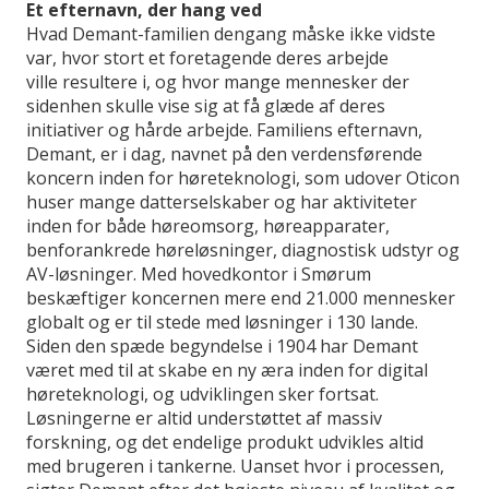
Et efternavn, der hang ved
Hvad Demant-familien dengang måske ikke vidste
var, hvor stort et foretagende deres arbejde
ville resultere i, og hvor mange mennesker der
sidenhen skulle vise sig at få glæde af deres
initiativer og hårde arbejde. Familiens efternavn,
Demant, er i dag, navnet på den verdensførende
koncern inden for høreteknologi, som udover Oticon
huser mange datterselskaber og har aktiviteter
inden for både høreomsorg, høreapparater,
benforankrede høreløsninger, diagnostisk udstyr og
AV-løsninger. Med hovedkontor i Smørum
beskæftiger koncernen mere end 21.000 mennesker
globalt og er til stede med løsninger i 130 lande.
Siden den spæde begyndelse i 1904 har Demant
været med til at skabe en ny æra inden for digital
høreteknologi, og udviklingen sker fortsat.
Løsningerne er altid understøttet af massiv
forskning, og det endelige produkt udvikles altid
med brugeren i tankerne. Uanset hvor i processen,