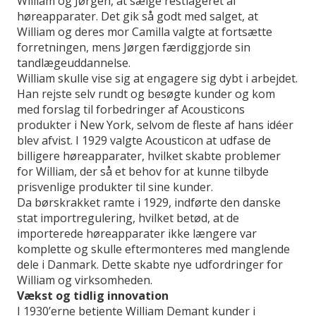
William og Jørgen, at sælge restlageret af
høreapparater. Det gik så godt med salget, at
William og deres mor Camilla valgte at fortsætte
forretningen, mens Jørgen færdiggjorde sin
tandlægeuddannelse.
William skulle vise sig at engagere sig dybt i arbejdet.
Han rejste selv rundt og besøgte kunder og kom
med forslag til forbedringer af Acousticons
produkter i New York, selvom de fleste af hans idéer
blev afvist. I 1929 valgte Acousticon at udfase de
billigere høreapparater, hvilket skabte problemer
for William, der så et behov for at kunne tilbyde
prisvenlige produkter til sine kunder.
Da børskrakket ramte i 1929, indførte den danske
stat importregulering, hvilket betød, at de
importerede høreapparater ikke længere var
komplette og skulle eftermonteres med manglende
dele i Danmark. Dette skabte nye udfordringer for
William og virksomheden.
Vækst og tidlig innovation
I 1930’erne betjente William Demant kunder i