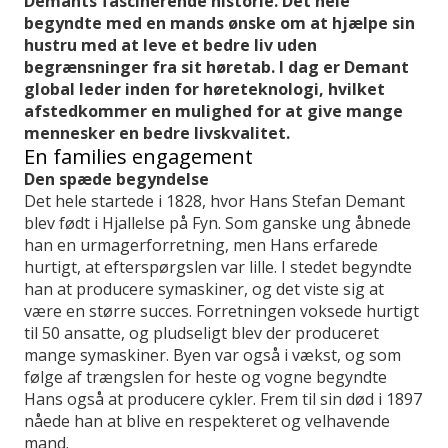
Demants fascinerende historie. Det hele
begyndte med en mands ønske om at hjælpe sin
hustru med at leve et bedre liv uden
begrænsninger fra sit høretab. I dag er Demant
global leder inden for høreteknologi, hvilket
afstedkommer en mulighed for at give mange
mennesker en bedre livskvalitet.
En families engagement
Den spæde begyndelse
Det hele startede i 1828, hvor Hans Stefan Demant
blev født i Hjallelse på Fyn. Som ganske ung åbnede
han en urmagerforretning, men Hans erfarede
hurtigt, at efterspørgslen var lille. I stedet begyndte
han at producere symaskiner, og det viste sig at
være en større succes. Forretningen voksede hurtigt
til 50 ansatte, og pludseligt blev der produceret
mange symaskiner. Byen var også i vækst, og som
følge af trængslen for heste og vogne begyndte
Hans også at producere cykler. Frem til sin død i 1897
nåede han at blive en respekteret og velhavende
mand.