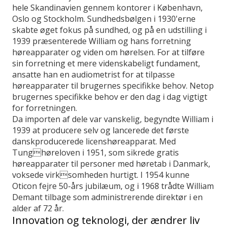
hele Skandinavien gennem kontorer i København,
Oslo og Stockholm. Sundhedsbølgen i 1930'erne
skabte øget fokus på sundhed, og på en udstilling i
1939 præsenterede William og hans forretning
høreapparater og viden om hørelsen. For at tilføre
sin forretning et mere videnskabeligt fundament,
ansatte han en audiometrist for at tilpasse
høreapparater til brugernes specifikke behov. Netop
brugernes specifikke behov er den dag i dag vigtigt
for forretningen.
Da importen af dele var vanskelig, begyndte William i
1939 at producere selv og lancerede det første
danskproducerede licenshøreapparat. Med
Tunghøreloven i 1951, som sikrede gratis
høreapparater til personer med høretab i Danmark,
voksede virksomheden hurtigt. I 1954 kunne
Oticon fejre 50-års jubilæum, og i 1968 trådte William
Demant tilbage som administrerende direktør i en
alder af 72 år.
Innovation og teknologi, der ændrer liv