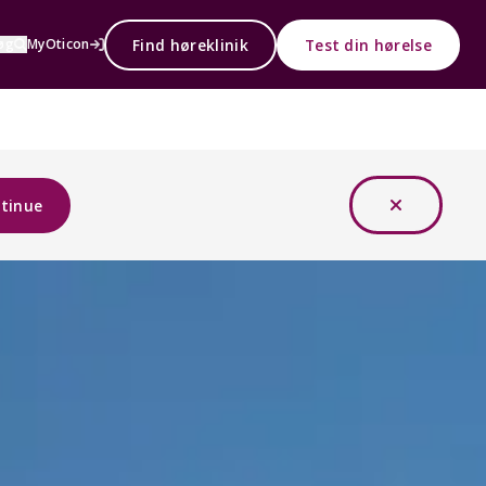
Find høreklinik
Test din hørelse
øg
MyOticon
tinue